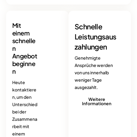
Mit
Schnelle
einem
Leistungsaus
schnelle
zahlungen
n
Angebot
Genehmigte
beginne
Ansprüche werden
n
von uns innerhalb
weniger Tage
Heute
ausgezahlt.
kontaktiere
n, um den
Weitere
Informationen
Unterschied
bei der
Zusammena
rbeit mit
einem