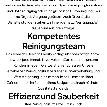
umfassende Baustellenreinigung, Spezialreinigung, Industrie-
und Hotelreinigung oder eine gründliche Büroreinigung – wir
sind für jede Aufgabe gerüstet. Auch für zusätzliche
Dienstleistungen stehen wir Ihnen gerne zur Verfügung. Wir
freuen uns auf Ihre Anfrage.
Kompetentes
Reinigungsteam
Das Team der Helvetia Facility verfügt über das nötige Know-
how, um jede Immobilie zur vollsten Zufriedenheit unserer
Kunden in neuem Glanz erstrahlen zu lassen.
Unsere
erfahrenen Reinigungskräfte tragen zur Werterhaltung und
Wertsteigerung Ihrer Immobilie bei – immer zu Ihrer
Zufriedenheit, im Rahmen Ihres Budgets und nach höchsten
Qualitätsstandards.
Effizienz und Sauberkeit
Ihre Reinigungsfırma vor Ort in Zürich