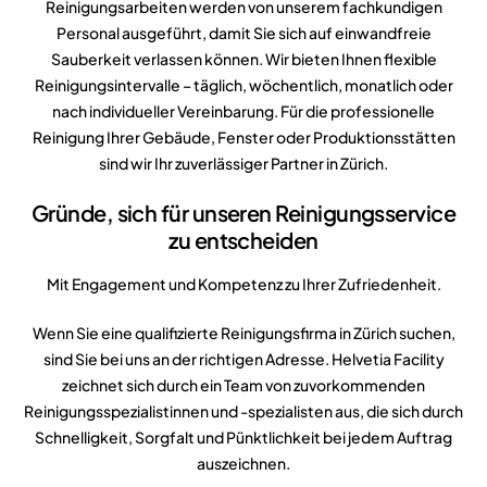
Reinigungsarbeiten werden von unserem fachkundigen
Personal ausgeführt, damit Sie sich auf einwandfreie
Sauberkeit verlassen können. Wir bieten Ihnen flexible
Reinigungsintervalle – täglich, wöchentlich, monatlich oder
nach
individueller Vereinbarung. Für die professionelle
Reinigung Ihrer Gebäude, Fenster
oder Produktionsstätten
sind wir Ihr zuverlässiger Partner in Zürich.
Gründe, sich für unseren Reinigungsservice
zu
entscheiden
Mit Engagement und Kompetenz zu Ihrer Zufriedenheit.
Wenn Sie eine qualifizierte Reinigungsfirma in Zürich suchen,
sind Sie bei uns an der richtigen Adresse. Helvetia Facility
zeichnet sich durch ein Team von zuvorkommenden
Reinigungsspezialistinnen und -spezialisten aus, die sich durch
Schnelligkeit, Sorgfalt und Pünktlichkeit bei jedem Auftrag
auszeichnen.