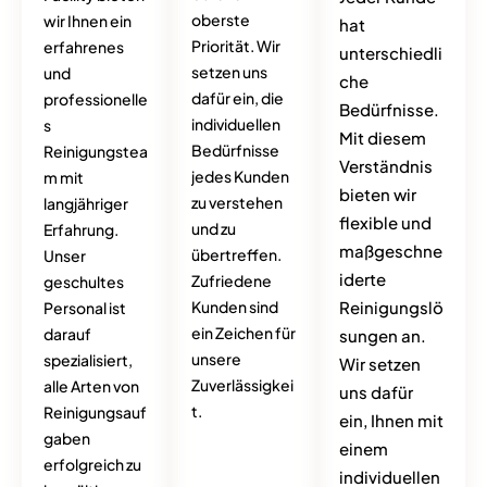
oberste
wir Ihnen ein
hat
Priorität. Wir
erfahrenes
unterschiedli
setzen uns
und
che
dafür ein, die
professionelle
Bedürfnisse.
individuellen
s
Mit diesem
Bedürfnisse
Reinigungstea
Verständnis
jedes Kunden
m mit
bieten wir
zu verstehen
langjähriger
flexible und
und zu
Erfahrung.
maßgeschne
übertreffen.
Unser
iderte
Zufriedene
geschultes
Kunden sind
Reinigungslö
Personal ist
ein Zeichen für
darauf
sungen an.
unsere
spezialisiert,
Wir setzen
Zuverlässigkei
alle Arten von
uns dafür
t.
Reinigungsauf
ein, Ihnen mit
gaben
einem
erfolgreich zu
individuellen