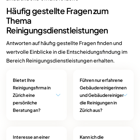
Häufig gestellte
Fragen
zum
Thema
Reinigungsdienstleistungen
Antworten auf häufig gestellte Fragen finden und
wertvolle Einblicke in die Entscheidungsfindung im
Bereich Reinigungsdienstleistungen erhalten.
Bietet Ihre
Führen nur erfahrene
Reinigungsfirma in
Gebäudereinigerinnen
Zürich eine
und Gebäudereiniger
persönliche
die Reinigungen in
Beratung an?
Zürich aus?
Interesse an einer
Kann ich die