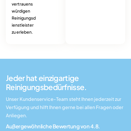
vertrauens
würdigen
Reinigungsd
ienstleister
zu erleben.
Jeder hat
einzigartige
Reinigungsbedürfnisse.
Unser Kundenservice-Team steht Ihnen jederzeit zur
Verfügung und hilft Ihnen gerne bei allen Fragen oder
Anliegen.
Außergewöhnliche Bewertung von 4.8.