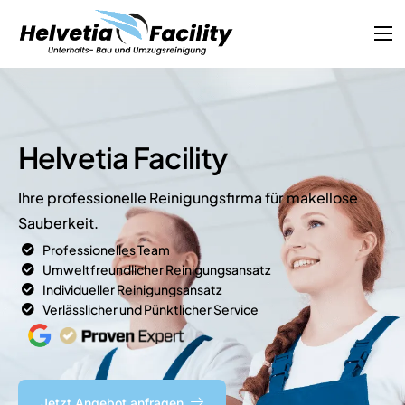
Leistungen
Ratgeber
Faq
Helvetia Facility
Kontakt
Ihre professionelle Reinigungsfirma für makellose
Sauberkeit.
Professionelles Team
Umweltfreundlicher Reinigungsansatz
Individueller Reinigungsansatz
Verlässlicher und Pünktlicher Service
Jetzt Angebot anfragen