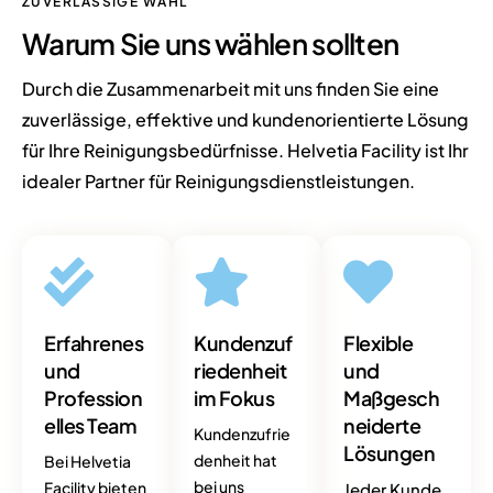
ZUVERLÄSSIGE WAHL
Warum Sie uns
wählen
sollten
Durch die Zusammenarbeit mit uns finden Sie eine
zuverlässige, effektive und kundenorientierte Lösung
für Ihre Reinigungsbedürfnisse. Helvetia Facility ist Ihr
idealer Partner für Reinigungsdienstleistungen.
Erfahrenes
Kundenzuf
Flexible
und
riedenheit
und
Profession
im Fokus
Maßgesch
elles Team
neiderte
Kundenzufrie
Lösungen
denheit hat
Bei Helvetia
bei uns
Facility bieten
Jeder Kunde