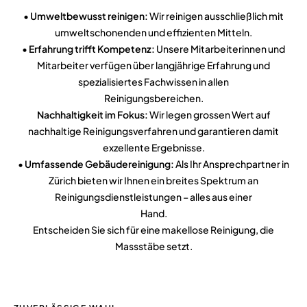
•
Umweltbewusst reinigen:
Wir reinigen ausschließlich mit
umweltschonenden
und effizienten Mitteln.
•
Erfahrung trifft Kompetenz:
Unsere Mitarbeiterinnen und
Mitarbeiter verfügen
über langjährige Erfahrung und
spezialisiertes Fachwissen in allen
Reinigungsbereichen.
Nachhaltigkeit im Fokus:
Wir legen grossen Wert auf
nachhaltige
Reinigungsverfahren und garantieren damit
exzellente Ergebnisse.
•
Umfassende Gebäudereinigung:
Als Ihr Ansprechpartner in
Zürich bieten wir
Ihnen ein breites Spektrum an
Reinigungsdienstleistungen – alles aus einer
Hand.
Entscheiden Sie sich für eine makellose Reinigung, die
Massstäbe setzt.