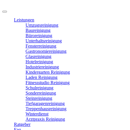
Leistungen
Umzugsreinigung
Baureinigung
Büroreinigung
Unterhaltsreinigung
Fensterreinigung
Gastronomiereinigung
Glasreinigung
Hotelreinigung
Industriereinigung
Kindergarten Reinigung
Laden Reinigung
Fitnessstudio Reinigung
Schulreinigung
Sonderreinigung
Steinreinigung
Tiefgaragenreinigung
Treppenhausreinigung
Winterdienst
Arztpraxis Reinigung
Ratgeber
Faq