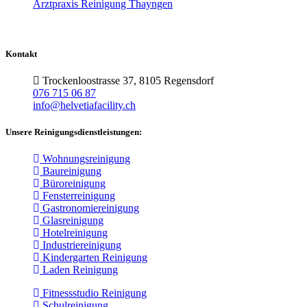
Arztpraxis Reinigung Thayngen
Kontakt
Trockenloostrasse 37, 8105 Regensdorf
076 715 06 87
info@helvetiafacility.ch
Unsere Reinigungsdienstleistungen:
Wohnungsreinigung
Baureinigung
Büroreinigung
Fensterreinigung
Gastronomiereinigung
Glasreinigung
Hotelreinigung
Industriereinigung
Kindergarten Reinigung
Laden Reinigung
Fitnessstudio Reinigung
Schulreinigung