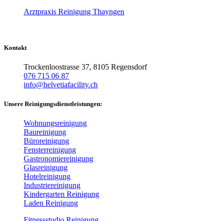
Arztpraxis Reinigung Thayngen
Kontakt
Trockenloostrasse 37, 8105 Regensdorf
076 715 06 87
info@helvetiafacility.ch
Unsere Reinigungsdienstleistungen:
Wohnungsreinigung
Baureinigung
Büroreinigung
Fensterreinigung
Gastronomiereinigung
Glasreinigung
Hotelreinigung
Industriereinigung
Kindergarten Reinigung
Laden Reinigung
Fitnessstudio Reinigung