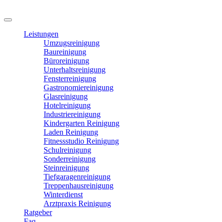
Leistungen
Umzugsreinigung
Baureinigung
Büroreinigung
Unterhaltsreinigung
Fensterreinigung
Gastronomiereinigung
Glasreinigung
Hotelreinigung
Industriereinigung
Kindergarten Reinigung
Laden Reinigung
Fitnessstudio Reinigung
Schulreinigung
Sonderreinigung
Steinreinigung
Tiefgaragenreinigung
Treppenhausreinigung
Winterdienst
Arztpraxis Reinigung
Ratgeber
Faq