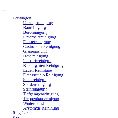
Leistungen
Umzugsreinigung
Baureinigung
Büroreinigung
Unterhaltsreinigung
Fensterreinigung
Gastronomiereinigung
Glasreinigung
Hotelreinigung
Industriereinigung
Kindergarten Reinigung
Laden Reinigung
Fitnessstudio Reinigung
Schulreinigung
Sonderreinigung
Steinreinigung
Tiefgaragenreinigung
Treppenhausreinigung
Winterdienst
Arztpraxis Reinigung
Ratgeber
Faq