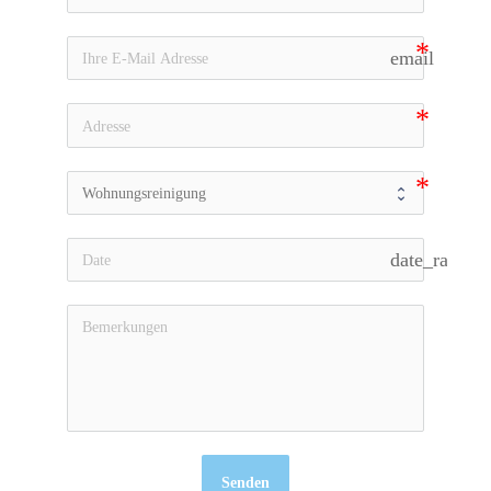
email
date_range
Senden