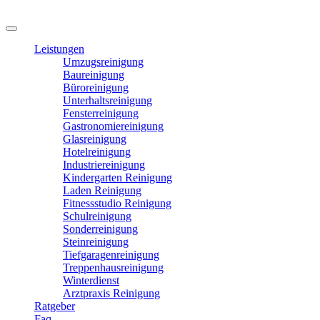
Leistungen
Umzugsreinigung
Baureinigung
Büroreinigung
Unterhaltsreinigung
Fensterreinigung
Gastronomiereinigung
Glasreinigung
Hotelreinigung
Industriereinigung
Kindergarten Reinigung
Laden Reinigung
Fitnessstudio Reinigung
Schulreinigung
Sonderreinigung
Steinreinigung
Tiefgaragenreinigung
Treppenhausreinigung
Winterdienst
Arztpraxis Reinigung
Ratgeber
Faq