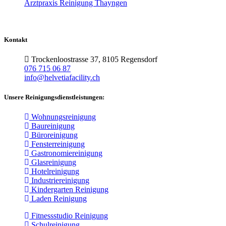
Arztpraxis Reinigung Thayngen
Kontakt
Trockenloostrasse 37, 8105 Regensdorf
076 715 06 87
info@helvetiafacility.ch
Unsere Reinigungsdienstleistungen:
Wohnungsreinigung
Baureinigung
Büroreinigung
Fensterreinigung
Gastronomiereinigung
Glasreinigung
Hotelreinigung
Industriereinigung
Kindergarten Reinigung
Laden Reinigung
Fitnessstudio Reinigung
Schulreinigung