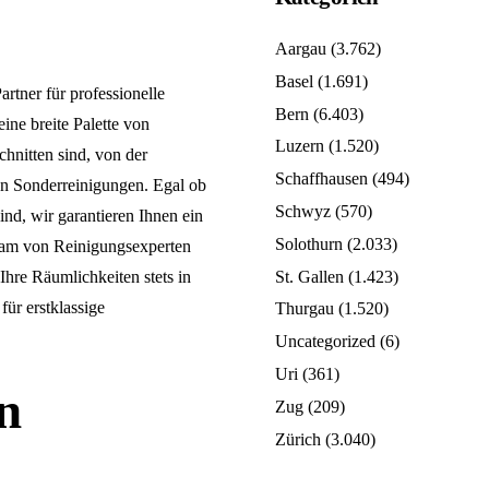
Aargau
(3.762)
Basel
(1.691)
rtner für professionelle
Bern
(6.403)
ine breite Palette von
Luzern
(1.520)
chnitten sind, von der
Schaffhausen
(494)
en Sonderreinigungen. Egal ob
Schwyz
(570)
nd, wir garantieren Ihnen ein
Solothurn
(2.033)
eam von Reinigungsexperten
St. Gallen
(1.423)
 Ihre Räumlichkeiten stets in
für erstklassige
Thurgau
(1.520)
Uncategorized
(6)
Uri
(361)
n
Zug
(209)
Zürich
(3.040)