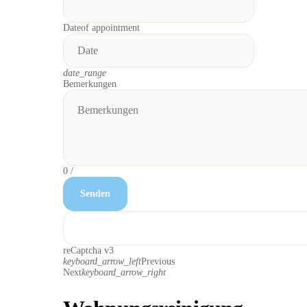
Date
of appointment
date_range
Bemerkungen
0
/
Senden
reCaptcha v3
keyboard_arrow_left
Previous
Next
keyboard_arrow_right