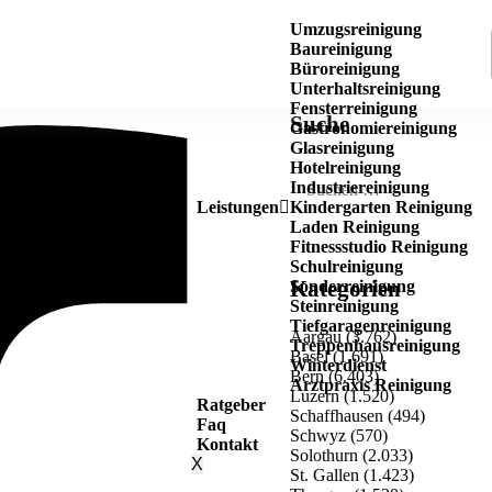
Umzugsreinigung
Baureinigung
Büroreinigung
Unterhaltsreinigung
Fensterreinigung
Suche
Gastronomiereinigung
Glasreinigung
Hotelreinigung
Industriereinigung
Leistungen
Kindergarten Reinigung
Laden Reinigung
Fitnessstudio Reinigung
Schulreinigung
Kategorien
Sonderreinigung
Steinreinigung
Tiefgaragenreinigung
Aargau
(3.762)
Treppenhausreinigung
Basel
(1.691)
Winterdienst
Bern
(6.403)
Arztpraxis Reinigung
Luzern
(1.520)
Ratgeber
Schaffhausen
(494)
Faq
Schwyz
(570)
Kontakt
Solothurn
(2.033)
X
St. Gallen
(1.423)