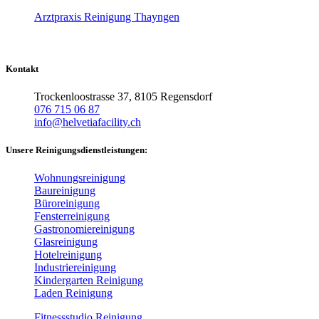
Arztpraxis Reinigung Thayngen
Kontakt
Trockenloostrasse 37, 8105 Regensdorf
076 715 06 87
info@helvetiafacility.ch
Unsere Reinigungsdienstleistungen:
Wohnungsreinigung
Baureinigung
Büroreinigung
Fensterreinigung
Gastronomiereinigung
Glasreinigung
Hotelreinigung
Industriereinigung
Kindergarten Reinigung
Laden Reinigung
Fitnessstudio Reinigung