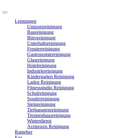
Leistungen
Umzugsreinigung
Baureinigung
Büroreinigung
Unterhaltsreinigung
Fensterreinigung
Gastronomiereinigung
Glasreinigung
Hotelreinigung
Industriereinigung
Kindergarten Reinigung
Laden Reinigung
Fitnessstudio Reinigung
Schulreinigung
Sonderreinigung
Steinreinigung
Tiefgaragenreinigung
Treppenhausreinigung
Winterdienst
Arztpraxis Reinigung
Ratgeber
Faq