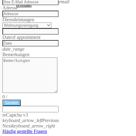
email
Kontakt
Adresse
X
Dienstleistungen
Date
of appointment
date_range
Bemerkungen
0
/
Senden
reCaptcha v3
keyboard_arrow_left
Previous
Next
keyboard_arrow_right
Häufig gestellte Fragen