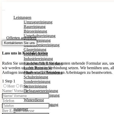
Leistungen
Umzugsreinigung
Baureinigung
Büroreinigung
Unterhaltsreinigung
Offerten anfordern
Fensterreinigung
Kontaktieren Sie uns
Gastronomiereinigung
Glasreinigung
Lass uns in Kontakt treten
Hotelreinigung
Industriereinigung
Rufen Sie uns an oder füllen Sie das unten stehende Formular aus, un
Kindergarten Reinigung
wir werden uns mit Ihnen in Verbindung setzen. Wir bemühen uns, al
Laden Reinigung
Anfragen innerhalb von 24 Stunden an Arbeitstagen zu beantworten.
Fitnessstudio Reinigung
Schulreinigung
1
Step 1
Sonderreinigung
Herr
Frau
Steinreinigung
Name/ Vorname
Tiefgaragenreinigung
Treppenhausreinigung
Winterdienst
Telefon
Arztpraxis Reinigung
call
Ratgeber
Ihre E-Mail Adresse
Faq