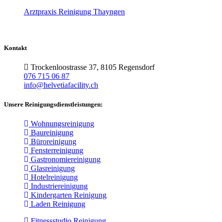
Arztpraxis Reinigung Thayngen
Kontakt
Trockenloostrasse 37, 8105 Regensdorf
076 715 06 87
info@helvetiafacility.ch
Unsere Reinigungsdienstleistungen:
Wohnungsreinigung
Baureinigung
Büroreinigung
Fensterreinigung
Gastronomiereinigung
Glasreinigung
Hotelreinigung
Industriereinigung
Kindergarten Reinigung
Laden Reinigung
Fitnessstudio Reinigung