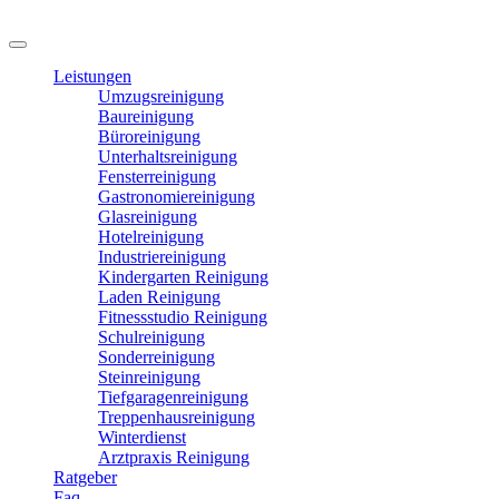
Leistungen
Umzugsreinigung
Baureinigung
Büroreinigung
Unterhaltsreinigung
Fensterreinigung
Gastronomiereinigung
Glasreinigung
Hotelreinigung
Industriereinigung
Kindergarten Reinigung
Laden Reinigung
Fitnessstudio Reinigung
Schulreinigung
Sonderreinigung
Steinreinigung
Tiefgaragenreinigung
Treppenhausreinigung
Winterdienst
Arztpraxis Reinigung
Ratgeber
Faq