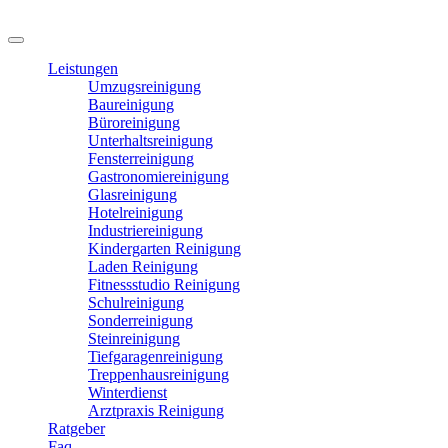
Leistungen
Umzugsreinigung
Baureinigung
Büroreinigung
Unterhaltsreinigung
Fensterreinigung
Gastronomiereinigung
Glasreinigung
Hotelreinigung
Industriereinigung
Kindergarten Reinigung
Laden Reinigung
Fitnessstudio Reinigung
Schulreinigung
Sonderreinigung
Steinreinigung
Tiefgaragenreinigung
Treppenhausreinigung
Winterdienst
Arztpraxis Reinigung
Ratgeber
Faq