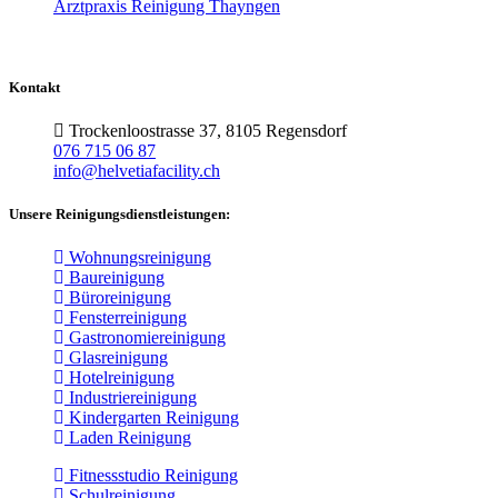
Arztpraxis Reinigung Thayngen
Kontakt
Trockenloostrasse 37, 8105 Regensdorf
076 715 06 87
info@helvetiafacility.ch
Unsere Reinigungsdienstleistungen:
Wohnungsreinigung
Baureinigung
Büroreinigung
Fensterreinigung
Gastronomiereinigung
Glasreinigung
Hotelreinigung
Industriereinigung
Kindergarten Reinigung
Laden Reinigung
Fitnessstudio Reinigung
Schulreinigung