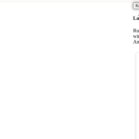
K
La
Ru
wi
An