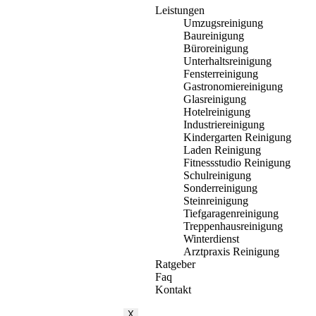
Leistungen
Umzugsreinigung
Baureinigung
Büroreinigung
Unterhaltsreinigung
Fensterreinigung
Gastronomiereinigung
Glasreinigung
Hotelreinigung
Industriereinigung
Kindergarten Reinigung
Laden Reinigung
Fitnessstudio Reinigung
Schulreinigung
Sonderreinigung
Steinreinigung
Tiefgaragenreinigung
Treppenhausreinigung
Winterdienst
Arztpraxis Reinigung
Ratgeber
Faq
Kontakt
X