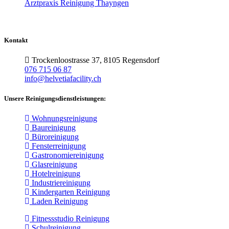
Arztpraxis Reinigung Thayngen
Kontakt
Trockenloostrasse 37, 8105 Regensdorf
076 715 06 87
info@helvetiafacility.ch
Unsere Reinigungsdienstleistungen:
Wohnungsreinigung
Baureinigung
Büroreinigung
Fensterreinigung
Gastronomiereinigung
Glasreinigung
Hotelreinigung
Industriereinigung
Kindergarten Reinigung
Laden Reinigung
Fitnessstudio Reinigung
Schulreinigung