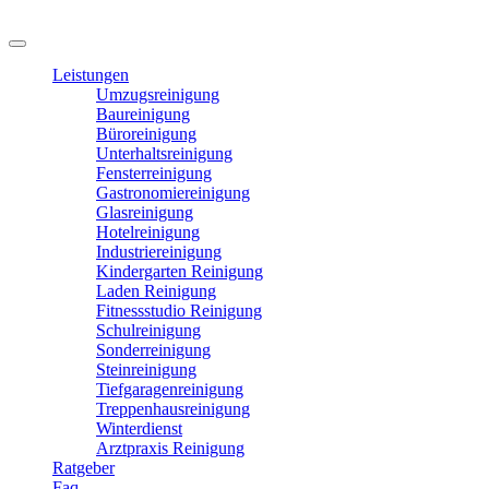
Leistungen
Umzugsreinigung
Baureinigung
Büroreinigung
Unterhaltsreinigung
Fensterreinigung
Gastronomiereinigung
Glasreinigung
Hotelreinigung
Industriereinigung
Kindergarten Reinigung
Laden Reinigung
Fitnessstudio Reinigung
Schulreinigung
Sonderreinigung
Steinreinigung
Tiefgaragenreinigung
Treppenhausreinigung
Winterdienst
Arztpraxis Reinigung
Ratgeber
Faq