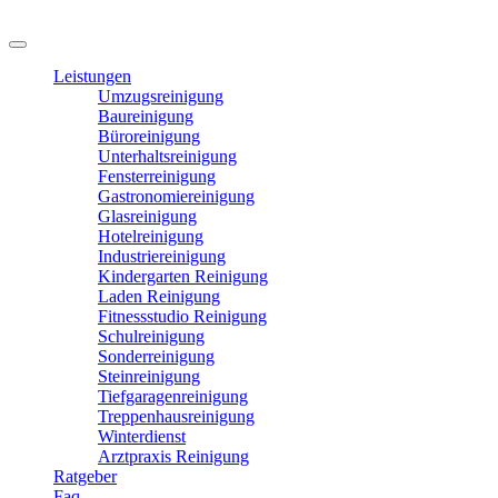
Leistungen
Umzugsreinigung
Baureinigung
Büroreinigung
Unterhaltsreinigung
Fensterreinigung
Gastronomiereinigung
Glasreinigung
Hotelreinigung
Industriereinigung
Kindergarten Reinigung
Laden Reinigung
Fitnessstudio Reinigung
Schulreinigung
Sonderreinigung
Steinreinigung
Tiefgaragenreinigung
Treppenhausreinigung
Winterdienst
Arztpraxis Reinigung
Ratgeber
Faq