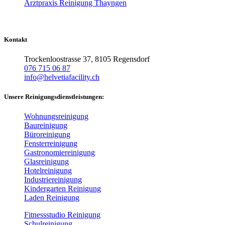
Arztpraxis Reinigung Thayngen
Kontakt
Trockenloostrasse 37, 8105 Regensdorf
076 715 06 87
info@helvetiafacility.ch
Unsere Reinigungsdienstleistungen:
Wohnungsreinigung
Baureinigung
Büroreinigung
Fensterreinigung
Gastronomiereinigung
Glasreinigung
Hotelreinigung
Industriereinigung
Kindergarten Reinigung
Laden Reinigung
Fitnessstudio Reinigung
Schulreinigung