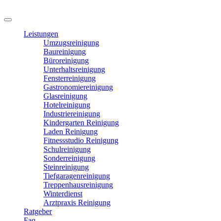
Leistungen
Umzugsreinigung
Baureinigung
Büroreinigung
Unterhaltsreinigung
Fensterreinigung
Gastronomiereinigung
Glasreinigung
Hotelreinigung
Industriereinigung
Kindergarten Reinigung
Laden Reinigung
Fitnessstudio Reinigung
Schulreinigung
Sonderreinigung
Steinreinigung
Tiefgaragenreinigung
Treppenhausreinigung
Winterdienst
Arztpraxis Reinigung
Ratgeber
Faq