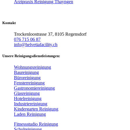
Arztpraxis Reinigung Thayngen
Kontakt
Trockenloostrasse 37, 8105 Regensdorf
076 715 06 87
info@helvetiafacility.ch
Unsere Reinigungsdienstleistungen:
Wohnungsreinigung
Baureinigung
Büroreinigung
Fensterreinigung
Gastronomiereinigung
Glasreinigung
Hotelreinigung
Industriereinigung
Kindergarten Reinigung
Laden Reinigung
Fitnessstudio Reinigung
Schulreinigung