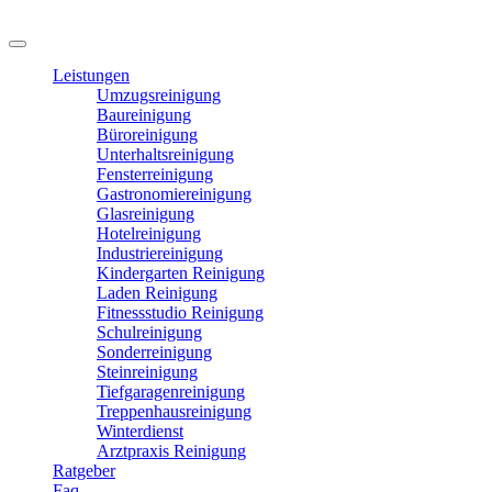
Leistungen
Umzugsreinigung
Baureinigung
Büroreinigung
Unterhaltsreinigung
Fensterreinigung
Gastronomiereinigung
Glasreinigung
Hotelreinigung
Industriereinigung
Kindergarten Reinigung
Laden Reinigung
Fitnessstudio Reinigung
Schulreinigung
Sonderreinigung
Steinreinigung
Tiefgaragenreinigung
Treppenhausreinigung
Winterdienst
Arztpraxis Reinigung
Ratgeber
Faq