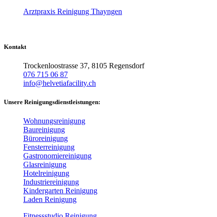
Arztpraxis Reinigung Thayngen
Kontakt
Trockenloostrasse 37, 8105 Regensdorf
076 715 06 87
info@helvetiafacility.ch
Unsere Reinigungsdienstleistungen:
Wohnungsreinigung
Baureinigung
Büroreinigung
Fensterreinigung
Gastronomiereinigung
Glasreinigung
Hotelreinigung
Industriereinigung
Kindergarten Reinigung
Laden Reinigung
Fitnessstudio Reinigung