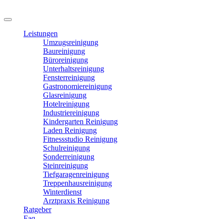
Leistungen
Umzugsreinigung
Baureinigung
Büroreinigung
Unterhaltsreinigung
Fensterreinigung
Gastronomiereinigung
Glasreinigung
Hotelreinigung
Industriereinigung
Kindergarten Reinigung
Laden Reinigung
Fitnessstudio Reinigung
Schulreinigung
Sonderreinigung
Steinreinigung
Tiefgaragenreinigung
Treppenhausreinigung
Winterdienst
Arztpraxis Reinigung
Ratgeber
Faq