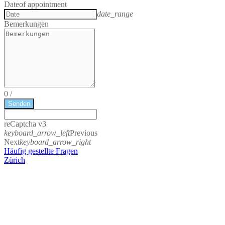
Date
of appointment
date_range
Bemerkungen
0
/
Senden
reCaptcha v3
keyboard_arrow_left
Previous
Next
keyboard_arrow_right
Häufig gestellte Fragen
Zürich