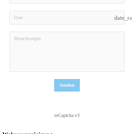
date_ra
Senden
reCaptcha v3