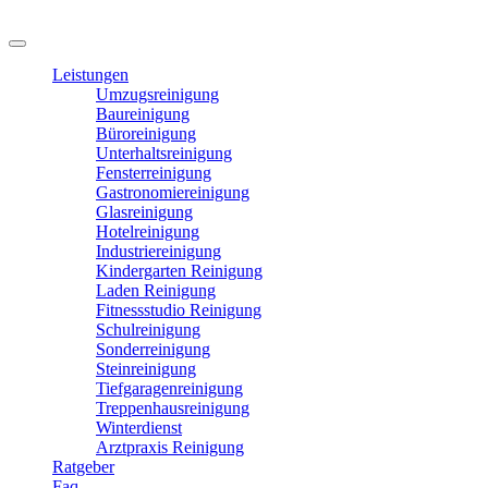
Leistungen
Umzugsreinigung
Baureinigung
Büroreinigung
Unterhaltsreinigung
Fensterreinigung
Gastronomiereinigung
Glasreinigung
Hotelreinigung
Industriereinigung
Kindergarten Reinigung
Laden Reinigung
Fitnessstudio Reinigung
Schulreinigung
Sonderreinigung
Steinreinigung
Tiefgaragenreinigung
Treppenhausreinigung
Winterdienst
Arztpraxis Reinigung
Ratgeber
Faq