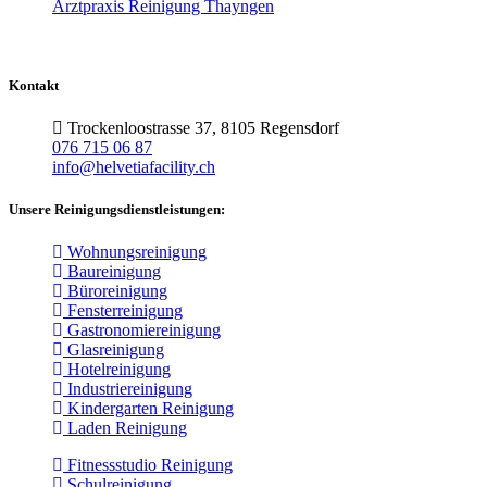
Arztpraxis Reinigung Thayngen
Kontakt
Trockenloostrasse 37, 8105 Regensdorf
076 715 06 87
info@helvetiafacility.ch
Unsere Reinigungsdienstleistungen:
Wohnungsreinigung
Baureinigung
Büroreinigung
Fensterreinigung
Gastronomiereinigung
Glasreinigung
Hotelreinigung
Industriereinigung
Kindergarten Reinigung
Laden Reinigung
Fitnessstudio Reinigung
Schulreinigung