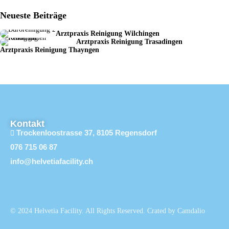
Neueste Beiträge
Arztpraxis Reinigung Wilchingen
Arztpraxis Reinigung Trasadingen
Arztpraxis Reinigung Thayngen
Kontakt
Trockenloostrasse 37, 8105 Regensdorf
076 715 06 87
info@helvetiafacility.ch
© 2024 Helvetia Facility. All Rights Reserved. Crated by Camdalio