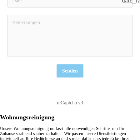
date_r
Senden
reCaptcha v3
Wohnungsreinigung
Unsere
Wohnungsreinigung
umfasst alle notwendigen Schritte, um Ihr
Zuhause strahlend sauber zu halten. Wir passen unsere Dienstleistungen
individuell an Ihre Bedürfnisse an und sorgen dafür, dass jede Ecke Ihres