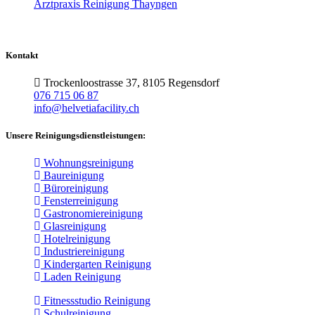
Arztpraxis Reinigung Thayngen
Kontakt
Trockenloostrasse 37, 8105 Regensdorf
076 715 06 87
info@helvetiafacility.ch
Unsere Reinigungsdienstleistungen:
Wohnungsreinigung
Baureinigung
Büroreinigung
Fensterreinigung
Gastronomiereinigung
Glasreinigung
Hotelreinigung
Industriereinigung
Kindergarten Reinigung
Laden Reinigung
Fitnessstudio Reinigung
Schulreinigung