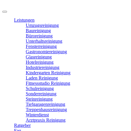
Leistungen
Umzugsreinigung
Baureinigung
Büroreinigung
Unterhaltsreinigung
Fensterreinigung
Gastronomiereinigung
Glasreinigung
Hotelreinigung
Industriereinigung
Kindergarten Reinigung
Laden Reinigung
Fitnessstudio Reinigung
Schulreinigung
Sonderreinigung
Steinreinigung
Tiefgaragenreinigung
Treppenhausreinigung
Winterdienst
Arztpraxis Reinigung
Ratgeber
Faq