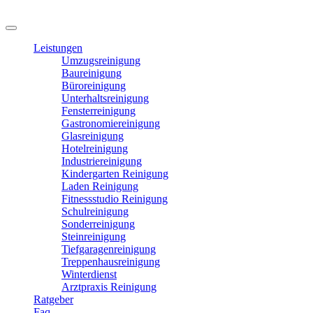
Leistungen
Umzugsreinigung
Baureinigung
Büroreinigung
Unterhaltsreinigung
Fensterreinigung
Gastronomiereinigung
Glasreinigung
Hotelreinigung
Industriereinigung
Kindergarten Reinigung
Laden Reinigung
Fitnessstudio Reinigung
Schulreinigung
Sonderreinigung
Steinreinigung
Tiefgaragenreinigung
Treppenhausreinigung
Winterdienst
Arztpraxis Reinigung
Ratgeber
Faq