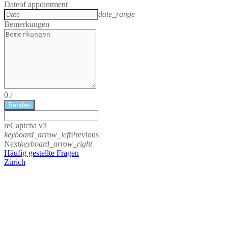
Date
of appointment
date_range
Bemerkungen
0
/
Senden
reCaptcha v3
keyboard_arrow_left
Previous
Next
keyboard_arrow_right
Häufig gestellte Fragen
Zürich