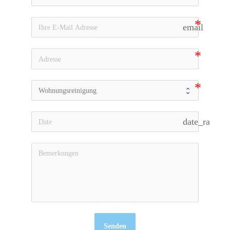
email
date_range
Senden