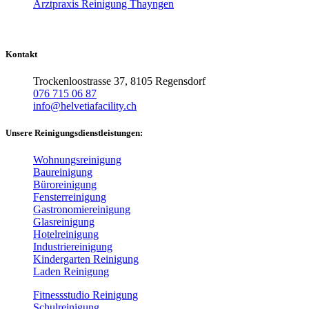
Arztpraxis Reinigung Thayngen
Kontakt
Trockenloostrasse 37, 8105 Regensdorf
076 715 06 87
info@helvetiafacility.ch
Unsere Reinigungsdienstleistungen:
Wohnungsreinigung
Baureinigung
Büroreinigung
Fensterreinigung
Gastronomiereinigung
Glasreinigung
Hotelreinigung
Industriereinigung
Kindergarten Reinigung
Laden Reinigung
Fitnessstudio Reinigung
Schulreinigung