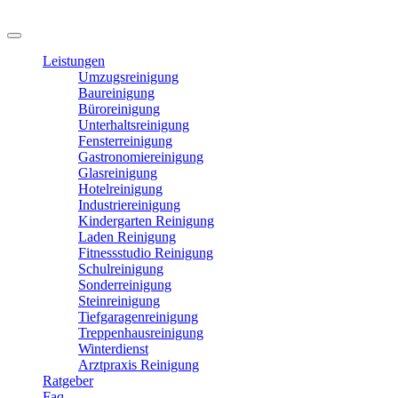
Leistungen
Umzugsreinigung
Baureinigung
Büroreinigung
Unterhaltsreinigung
Fensterreinigung
Gastronomiereinigung
Glasreinigung
Hotelreinigung
Industriereinigung
Kindergarten Reinigung
Laden Reinigung
Fitnessstudio Reinigung
Schulreinigung
Sonderreinigung
Steinreinigung
Tiefgaragenreinigung
Treppenhausreinigung
Winterdienst
Arztpraxis Reinigung
Ratgeber
Faq