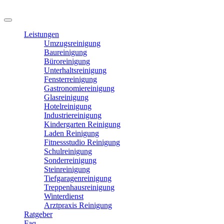
Leistungen
Umzugsreinigung
Baureinigung
Büroreinigung
Unterhaltsreinigung
Fensterreinigung
Gastronomiereinigung
Glasreinigung
Hotelreinigung
Industriereinigung
Kindergarten Reinigung
Laden Reinigung
Fitnessstudio Reinigung
Schulreinigung
Sonderreinigung
Steinreinigung
Tiefgaragenreinigung
Treppenhausreinigung
Winterdienst
Arztpraxis Reinigung
Ratgeber
Faq