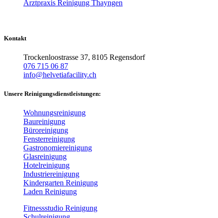
Arztpraxis Reinigung Thayngen
Kontakt
Trockenloostrasse 37, 8105 Regensdorf
076 715 06 87
info@helvetiafacility.ch
Unsere Reinigungsdienstleistungen:
Wohnungsreinigung
Baureinigung
Büroreinigung
Fensterreinigung
Gastronomiereinigung
Glasreinigung
Hotelreinigung
Industriereinigung
Kindergarten Reinigung
Laden Reinigung
Fitnessstudio Reinigung
Schulreinigung