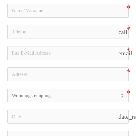
call
email
date_r