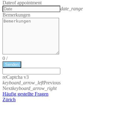
Date
of appointment
date_range
Bemerkungen
0
/
Senden
reCaptcha v3
keyboard_arrow_left
Previous
Next
keyboard_arrow_right
Häufig gestellte Fragen
Zürich