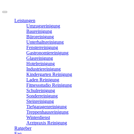
Leistungen
Umzugsreinigung
Baureinigung
Büroreinigung
Unterhaltsreinigung
Fensterreinigung
Gastronomiereinigung
Glasreinigung
Hotelreinigung
Industriereinigung
Kindergarten Reinigung
Laden Reinigung
Fitnessstudio Reinigung
Schulreinigung
Sonderreinigung
Steinreinigung
Tiefgaragenreinigung
Treppenhausreinigung
Winterdienst
Arztpraxis Reinigung
Ratgeber
Faq