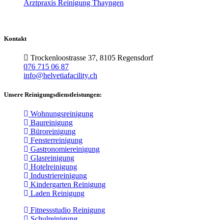
Arztpraxis Reinigung Thayngen
Kontakt
Trockenloostrasse 37, 8105 Regensdorf
076 715 06 87
info@helvetiafacility.ch
Unsere Reinigungsdienstleistungen:
Wohnungsreinigung
Baureinigung
Büroreinigung
Fensterreinigung
Gastronomiereinigung
Glasreinigung
Hotelreinigung
Industriereinigung
Kindergarten Reinigung
Laden Reinigung
Fitnessstudio Reinigung
Schulreinigung