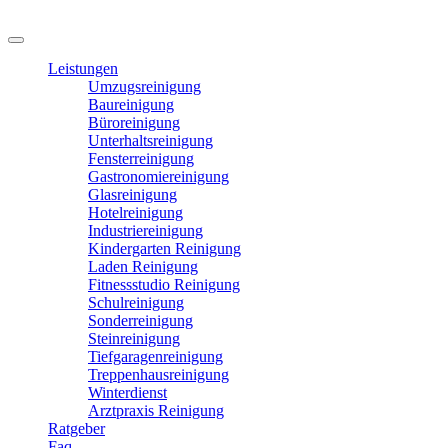
Leistungen
Umzugsreinigung
Baureinigung
Büroreinigung
Unterhaltsreinigung
Fensterreinigung
Gastronomiereinigung
Glasreinigung
Hotelreinigung
Industriereinigung
Kindergarten Reinigung
Laden Reinigung
Fitnessstudio Reinigung
Schulreinigung
Sonderreinigung
Steinreinigung
Tiefgaragenreinigung
Treppenhausreinigung
Winterdienst
Arztpraxis Reinigung
Ratgeber
Faq