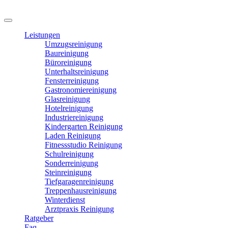
Leistungen
Umzugsreinigung
Baureinigung
Büroreinigung
Unterhaltsreinigung
Fensterreinigung
Gastronomiereinigung
Glasreinigung
Hotelreinigung
Industriereinigung
Kindergarten Reinigung
Laden Reinigung
Fitnessstudio Reinigung
Schulreinigung
Sonderreinigung
Steinreinigung
Tiefgaragenreinigung
Treppenhausreinigung
Winterdienst
Arztpraxis Reinigung
Ratgeber
Faq