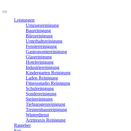
Leistungen
Umzugsreinigung
Baureinigung
Büroreinigung
Unterhaltsreinigung
Fensterreinigung
Gastronomiereinigung
Glasreinigung
Hotelreinigung
Industriereinigung
Kindergarten Reinigung
Laden Reinigung
Fitnessstudio Reinigung
Schulreinigung
Sonderreinigung
Steinreinigung
Tiefgaragenreinigung
Treppenhausreinigung
Winterdienst
Arztpraxis Reinigung
Ratgeber
Faq