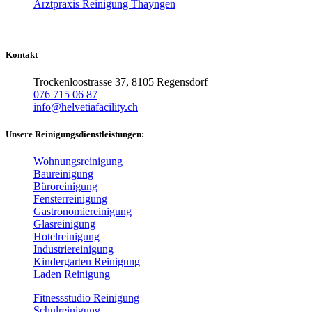
Arztpraxis Reinigung Thayngen
Kontakt
Trockenloostrasse 37, 8105 Regensdorf
076 715 06 87
info@helvetiafacility.ch
Unsere Reinigungsdienstleistungen:
Wohnungsreinigung
Baureinigung
Büroreinigung
Fensterreinigung
Gastronomiereinigung
Glasreinigung
Hotelreinigung
Industriereinigung
Kindergarten Reinigung
Laden Reinigung
Fitnessstudio Reinigung
Schulreinigung