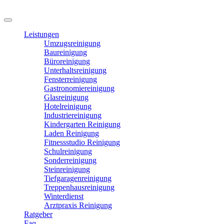
Leistungen
Umzugsreinigung
Baureinigung
Büroreinigung
Unterhaltsreinigung
Fensterreinigung
Gastronomiereinigung
Glasreinigung
Hotelreinigung
Industriereinigung
Kindergarten Reinigung
Laden Reinigung
Fitnessstudio Reinigung
Schulreinigung
Sonderreinigung
Steinreinigung
Tiefgaragenreinigung
Treppenhausreinigung
Winterdienst
Arztpraxis Reinigung
Ratgeber
Faq