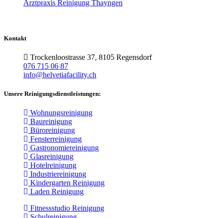
Arztpraxis Reinigung Thayngen
Kontakt
Trockenloostrasse 37, 8105 Regensdorf
076 715 06 87
info@helvetiafacility.ch
Unsere Reinigungsdienstleistungen:
Wohnungsreinigung
Baureinigung
Büroreinigung
Fensterreinigung
Gastronomiereinigung
Glasreinigung
Hotelreinigung
Industriereinigung
Kindergarten Reinigung
Laden Reinigung
Fitnessstudio Reinigung
Schulreinigung