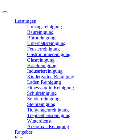
Leistungen
Umzugsreinigung
Baureinigung
Büroreinigung
Unterhaltsreinigung
Fensterreinigung
Gastronomiereinigung
Glasreinigung
Hotelreinigung
Industriereinigung
Kindergarten Reinigung
Laden Reinigung
Fitnessstudio Reinigung
Schulreinigung
Sonderreinigung
Steinreinigung
Tiefgaragenreinigung
Treppenhausreinigung
Winterdienst
Arztpraxis Reinigung
Ratgeber
Faq