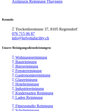
Arztpraxis Reinigung Thayngen
Kontakt
Trockenloostrasse 37, 8105 Regensdorf
076 715 06 87
info@helvetiafacility.ch
Unsere Reinigungsdienstleistungen:
Wohnungsreinigung
Baureinigung
Büroreinigung
Fensterreinigung
Gastronomiereinigung
Glasreinigung
Hotelreinigung
Industriereinigung
Kindergarten Reinigung
Laden Reinigung
Fitnessstudio Reinigung
Schulreinigung