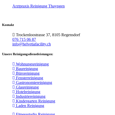
Arztpraxis Reinigung Thayngen
Kontakt
Trockenloostrasse 37, 8105 Regensdorf
076 715 06 87
info@helvetiafacility.ch
Unsere Reinigungsdienstleistungen:
Wohnungsreinigung
Baureinigung
Büroreinigung
Fensterreinigung
Gastronomiereinigung
Glasreinigung
Hotelreinigung
Industriereinigung
Kindergarten Reinigung
Laden Reinigung
Fitnessstudio Reinigung