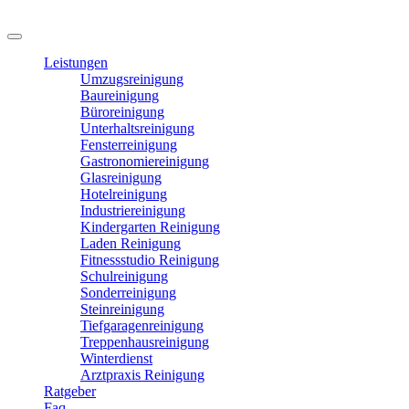
Leistungen
Umzugsreinigung
Baureinigung
Büroreinigung
Unterhaltsreinigung
Fensterreinigung
Gastronomiereinigung
Glasreinigung
Hotelreinigung
Industriereinigung
Kindergarten Reinigung
Laden Reinigung
Fitnessstudio Reinigung
Schulreinigung
Sonderreinigung
Steinreinigung
Tiefgaragenreinigung
Treppenhausreinigung
Winterdienst
Arztpraxis Reinigung
Ratgeber
Faq