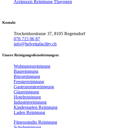
Arztpraxis Reinigung Thayngen
Kontakt
Trockenloostrasse 37, 8105 Regensdorf
076 715 06 87
info@helvetiafacility.ch
Unsere Reinigungsdienstleistungen:
Wohnungsreinigung
Baureinigung
Büroreinigung
Fensterreinigung
Gastronomiereinigung
Glasreinigung
Hotelreinigung
Industriereinigung
Kindergarten Reinigung
Laden Reinigung
Fitnessstudio Reinigung
Schulreinigung