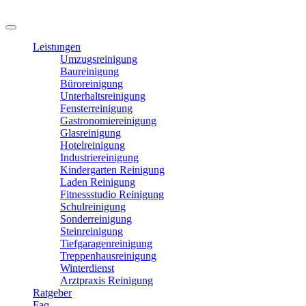
Leistungen
Umzugsreinigung
Baureinigung
Büroreinigung
Unterhaltsreinigung
Fensterreinigung
Gastronomiereinigung
Glasreinigung
Hotelreinigung
Industriereinigung
Kindergarten Reinigung
Laden Reinigung
Fitnessstudio Reinigung
Schulreinigung
Sonderreinigung
Steinreinigung
Tiefgaragenreinigung
Treppenhausreinigung
Winterdienst
Arztpraxis Reinigung
Ratgeber
Faq