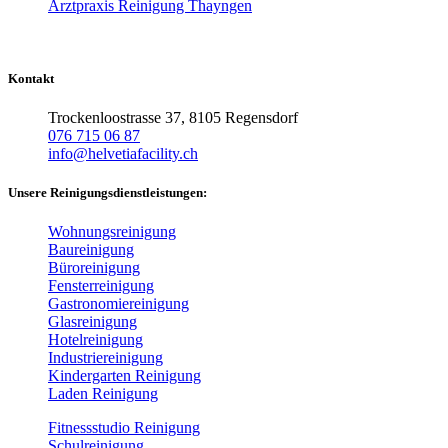
Arztpraxis Reinigung Thayngen
Kontakt
Trockenloostrasse 37, 8105 Regensdorf
076 715 06 87
info@helvetiafacility.ch
Unsere Reinigungsdienstleistungen:
Wohnungsreinigung
Baureinigung
Büroreinigung
Fensterreinigung
Gastronomiereinigung
Glasreinigung
Hotelreinigung
Industriereinigung
Kindergarten Reinigung
Laden Reinigung
Fitnessstudio Reinigung
Schulreinigung