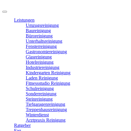
Leistungen
Umzugsreinigung
Baureinigung
Büroreinigung
Unterhaltsreinigung
Fensterreinigung
Gastronomiereinigung
Glasreinigung
Hotelreinigung
Industriereinigung
Kindergarten Reinigung
Laden Reinigung
Fitnessstudio Reinigung
Schulreinigung
Sonderreinigung
Steinreinigung
Tiefgaragenreinigung
Treppenhausreinigung
Winterdienst
Arztpraxis Reinigung
Ratgeber
Faq