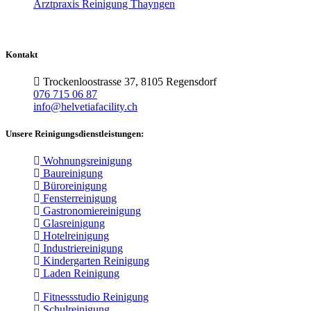
Arztpraxis Reinigung Thayngen
Kontakt
Trockenloostrasse 37, 8105 Regensdorf
076 715 06 87
info@helvetiafacility.ch
Unsere Reinigungsdienstleistungen:
Wohnungsreinigung
Baureinigung
Büroreinigung
Fensterreinigung
Gastronomiereinigung
Glasreinigung
Hotelreinigung
Industriereinigung
Kindergarten Reinigung
Laden Reinigung
Fitnessstudio Reinigung
Schulreinigung