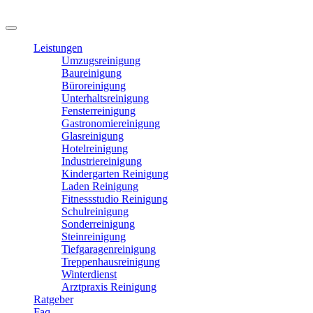
Leistungen
Umzugsreinigung
Baureinigung
Büroreinigung
Unterhaltsreinigung
Fensterreinigung
Gastronomiereinigung
Glasreinigung
Hotelreinigung
Industriereinigung
Kindergarten Reinigung
Laden Reinigung
Fitnessstudio Reinigung
Schulreinigung
Sonderreinigung
Steinreinigung
Tiefgaragenreinigung
Treppenhausreinigung
Winterdienst
Arztpraxis Reinigung
Ratgeber
Faq