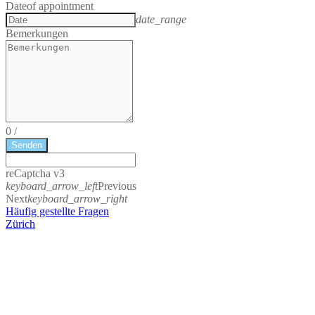
Date
of appointment
date_range
Bemerkungen
0
/
Senden
reCaptcha v3
keyboard_arrow_left
Previous
Next
keyboard_arrow_right
Häufig gestellte Fragen
Zürich