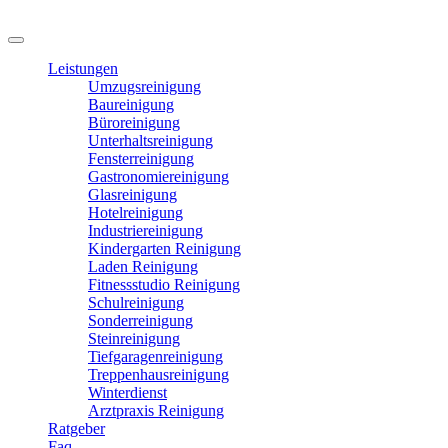
Leistungen
Umzugsreinigung
Baureinigung
Büroreinigung
Unterhaltsreinigung
Fensterreinigung
Gastronomiereinigung
Glasreinigung
Hotelreinigung
Industriereinigung
Kindergarten Reinigung
Laden Reinigung
Fitnessstudio Reinigung
Schulreinigung
Sonderreinigung
Steinreinigung
Tiefgaragenreinigung
Treppenhausreinigung
Winterdienst
Arztpraxis Reinigung
Ratgeber
Faq