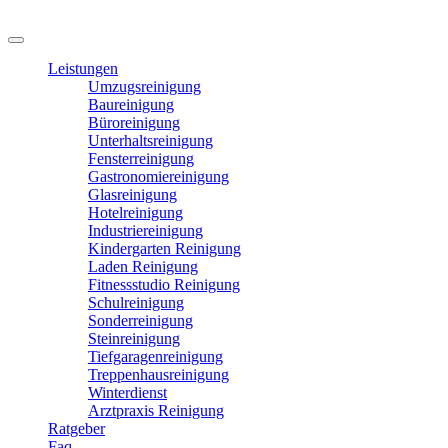
Leistungen
Umzugsreinigung
Baureinigung
Büroreinigung
Unterhaltsreinigung
Fensterreinigung
Gastronomiereinigung
Glasreinigung
Hotelreinigung
Industriereinigung
Kindergarten Reinigung
Laden Reinigung
Fitnessstudio Reinigung
Schulreinigung
Sonderreinigung
Steinreinigung
Tiefgaragenreinigung
Treppenhausreinigung
Winterdienst
Arztpraxis Reinigung
Ratgeber
Faq