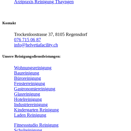
Arztpraxis Reinigung Thayngen
Kontakt
Trockenloostrasse 37, 8105 Regensdorf
076 715 06 87
info@helvetiafacility.ch
Unsere Reinigungsdienstleistungen:
Wohnungsreinigung
Baureinigung
Büroreinigung
Fensterreinigung
Gastronomiereinigung
Glasreinigung
Hotelreinigung
Industriereinigung
Kindergarten Reinigung
Laden Reinigung
Fitnessstudio Reinigung
Schulreinigung