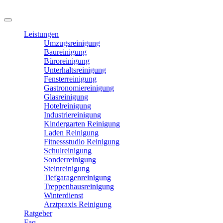
Leistungen
Umzugsreinigung
Baureinigung
Büroreinigung
Unterhaltsreinigung
Fensterreinigung
Gastronomiereinigung
Glasreinigung
Hotelreinigung
Industriereinigung
Kindergarten Reinigung
Laden Reinigung
Fitnessstudio Reinigung
Schulreinigung
Sonderreinigung
Steinreinigung
Tiefgaragenreinigung
Treppenhausreinigung
Winterdienst
Arztpraxis Reinigung
Ratgeber
Faq