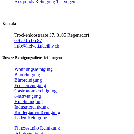
Arztpraxis Reinigung Thayngen
Kontakt
Trockenloostrasse 37, 8105 Regensdorf
076 715 06 87
info@helvetiafacility.ch
Unsere Reinigungsdienstleistungen:
Wohnungsreinigung
Baureinigung
Büroreinigung
Fensterreinigung
Gastronomiereinigung
Glasreinigung
Hotelreinigung
Industriereinigung
Kindergarten Reinigung
Laden Reinigung
Fitnessstudio Reinigung
Schulreinigung