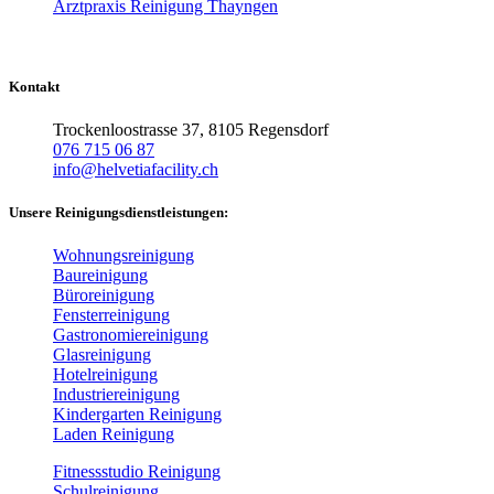
Arztpraxis Reinigung Thayngen
Kontakt
Trockenloostrasse 37, 8105 Regensdorf
076 715 06 87
info@helvetiafacility.ch
Unsere Reinigungsdienstleistungen:
Wohnungsreinigung
Baureinigung
Büroreinigung
Fensterreinigung
Gastronomiereinigung
Glasreinigung
Hotelreinigung
Industriereinigung
Kindergarten Reinigung
Laden Reinigung
Fitnessstudio Reinigung
Schulreinigung