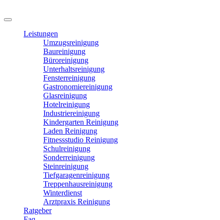
Leistungen
Umzugsreinigung
Baureinigung
Büroreinigung
Unterhaltsreinigung
Fensterreinigung
Gastronomiereinigung
Glasreinigung
Hotelreinigung
Industriereinigung
Kindergarten Reinigung
Laden Reinigung
Fitnessstudio Reinigung
Schulreinigung
Sonderreinigung
Steinreinigung
Tiefgaragenreinigung
Treppenhausreinigung
Winterdienst
Arztpraxis Reinigung
Ratgeber
Faq