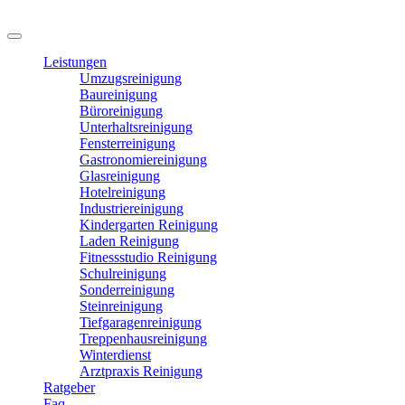
Leistungen
Umzugsreinigung
Baureinigung
Büroreinigung
Unterhaltsreinigung
Fensterreinigung
Gastronomiereinigung
Glasreinigung
Hotelreinigung
Industriereinigung
Kindergarten Reinigung
Laden Reinigung
Fitnessstudio Reinigung
Schulreinigung
Sonderreinigung
Steinreinigung
Tiefgaragenreinigung
Treppenhausreinigung
Winterdienst
Arztpraxis Reinigung
Ratgeber
Faq