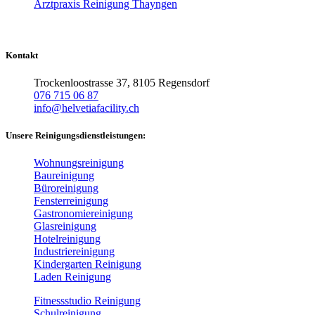
Arztpraxis Reinigung Thayngen
Kontakt
Trockenloostrasse 37, 8105 Regensdorf
076 715 06 87
info@helvetiafacility.ch
Unsere Reinigungsdienstleistungen:
Wohnungsreinigung
Baureinigung
Büroreinigung
Fensterreinigung
Gastronomiereinigung
Glasreinigung
Hotelreinigung
Industriereinigung
Kindergarten Reinigung
Laden Reinigung
Fitnessstudio Reinigung
Schulreinigung