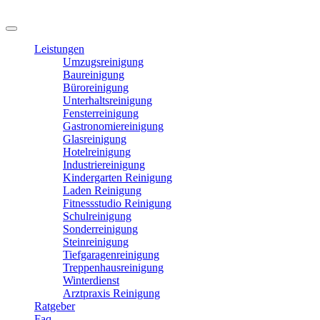
Leistungen
Umzugsreinigung
Baureinigung
Büroreinigung
Unterhaltsreinigung
Fensterreinigung
Gastronomiereinigung
Glasreinigung
Hotelreinigung
Industriereinigung
Kindergarten Reinigung
Laden Reinigung
Fitnessstudio Reinigung
Schulreinigung
Sonderreinigung
Steinreinigung
Tiefgaragenreinigung
Treppenhausreinigung
Winterdienst
Arztpraxis Reinigung
Ratgeber
Faq