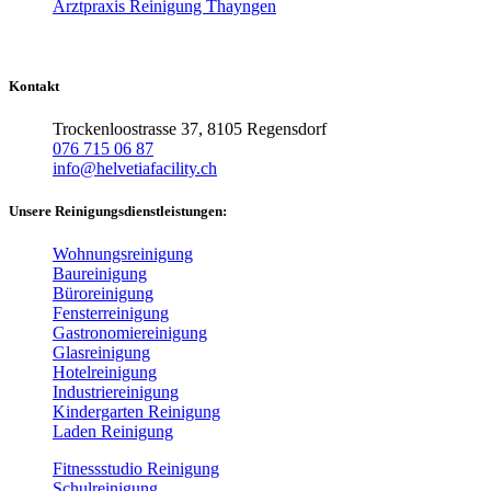
Arztpraxis Reinigung Thayngen
Kontakt
Trockenloostrasse 37, 8105 Regensdorf
076 715 06 87
info@helvetiafacility.ch
Unsere Reinigungsdienstleistungen:
Wohnungsreinigung
Baureinigung
Büroreinigung
Fensterreinigung
Gastronomiereinigung
Glasreinigung
Hotelreinigung
Industriereinigung
Kindergarten Reinigung
Laden Reinigung
Fitnessstudio Reinigung
Schulreinigung