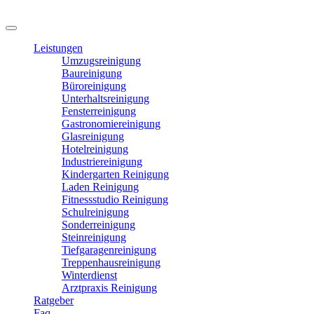
Leistungen
Umzugsreinigung
Baureinigung
Büroreinigung
Unterhaltsreinigung
Fensterreinigung
Gastronomiereinigung
Glasreinigung
Hotelreinigung
Industriereinigung
Kindergarten Reinigung
Laden Reinigung
Fitnessstudio Reinigung
Schulreinigung
Sonderreinigung
Steinreinigung
Tiefgaragenreinigung
Treppenhausreinigung
Winterdienst
Arztpraxis Reinigung
Ratgeber
Faq