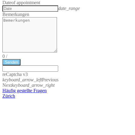
Date
of appointment
date_range
Bemerkungen
0
/
Senden
reCaptcha v3
keyboard_arrow_left
Previous
Next
keyboard_arrow_right
Häufig gestellte Fragen
Zürich