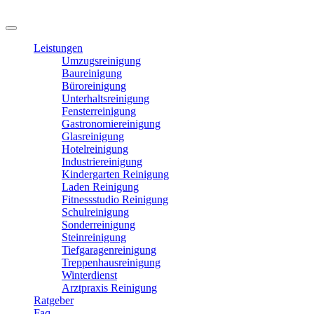
Leistungen
Umzugsreinigung
Baureinigung
Büroreinigung
Unterhaltsreinigung
Fensterreinigung
Gastronomiereinigung
Glasreinigung
Hotelreinigung
Industriereinigung
Kindergarten Reinigung
Laden Reinigung
Fitnessstudio Reinigung
Schulreinigung
Sonderreinigung
Steinreinigung
Tiefgaragenreinigung
Treppenhausreinigung
Winterdienst
Arztpraxis Reinigung
Ratgeber
Faq