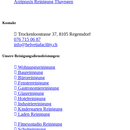
Arztpraxis Reinigung Thayngen
Kontakt
Trockenloostrasse 37, 8105 Regensdorf
076 715 06 87
info@helvetiafacility.ch
Unsere Reinigungsdienstleistungen:
Wohnungsreinigung
Baureinigung
Büroreinigung
Fensterreinigung
Gastronomiereinigung
Glasreinigung
Hotelreinigung
Industriereinigung
Kindergarten Reinigung
Laden Reinigung
Fitnessstudio Reinigung
Schulreinigung