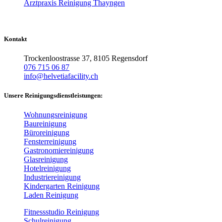
Arztpraxis Reinigung Thayngen
Kontakt
Trockenloostrasse 37, 8105 Regensdorf
076 715 06 87
info@helvetiafacility.ch
Unsere Reinigungsdienstleistungen:
Wohnungsreinigung
Baureinigung
Büroreinigung
Fensterreinigung
Gastronomiereinigung
Glasreinigung
Hotelreinigung
Industriereinigung
Kindergarten Reinigung
Laden Reinigung
Fitnessstudio Reinigung
Schulreinigung