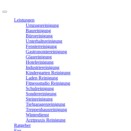
Leistungen
Umzugsreinigung
Baureinigung
Büroreinigung
Unterhaltsreinigung
Fensterreinigung
Gastronomiereinigung
Glasreinigung
Hotelreinigung
Industriereinigung
Kindergarten Reinigung
Laden Reinigung
Fitnessstudio Reinigung
Schulreinigung
Sonderreinigung
Steinreinigung
Tiefgaragenreinigung
Treppenhausreinigung
Winterdienst
Arztpraxis Reinigung
Ratgeber
Faq