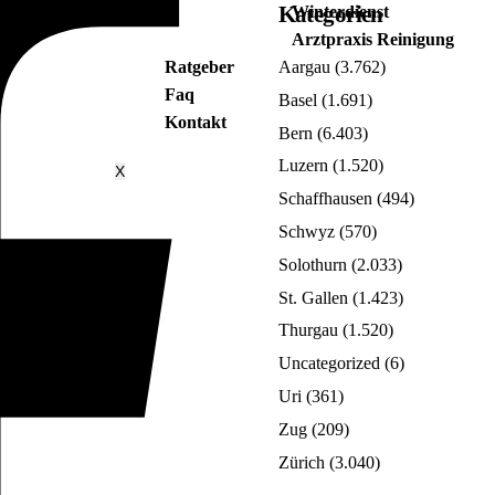
Kategorien
Winterdienst
Arztpraxis Reinigung
Ratgeber
Aargau
(3.762)
Faq
Basel
(1.691)
Kontakt
Bern
(6.403)
Luzern
(1.520)
X
Schaffhausen
(494)
Schwyz
(570)
Solothurn
(2.033)
St. Gallen
(1.423)
Thurgau
(1.520)
Uncategorized
(6)
Uri
(361)
Zug
(209)
Zürich
(3.040)