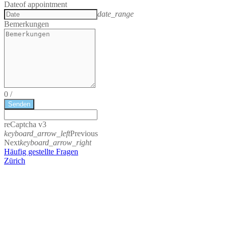
Date
of appointment
date_range
Bemerkungen
0
/
Senden
reCaptcha v3
keyboard_arrow_left
Previous
Next
keyboard_arrow_right
Häufig gestellte Fragen
Zürich