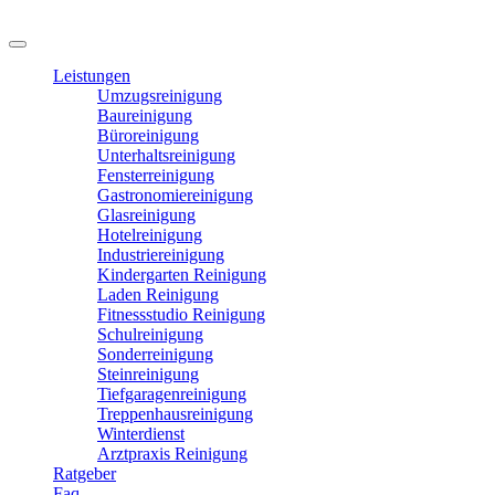
Leistungen
Umzugsreinigung
Baureinigung
Büroreinigung
Unterhaltsreinigung
Fensterreinigung
Gastronomiereinigung
Glasreinigung
Hotelreinigung
Industriereinigung
Kindergarten Reinigung
Laden Reinigung
Fitnessstudio Reinigung
Schulreinigung
Sonderreinigung
Steinreinigung
Tiefgaragenreinigung
Treppenhausreinigung
Winterdienst
Arztpraxis Reinigung
Ratgeber
Faq