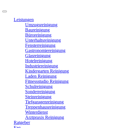
Leistungen
Umzugsreinigung
Baureinigung
Büroreinigung
Unterhaltsreinigung
Fensterreinigung
Gastronomiereinigung
Glasreinigung
Hotelreinigung
Industriereinigung
Kindergarten Reinigung
Laden Reinigung
Fitnessstudio Reinigung
Schulreinigung
Sonderreinigung
Steinreinigung
Tiefgaragenreinigung
Treppenhausreinigung
Winterdienst
Arztpraxis Reinigung
Ratgeber
Faq