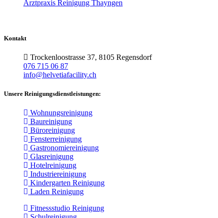
Arztpraxis Reinigung Thayngen
Kontakt
Trockenloostrasse 37, 8105 Regensdorf
076 715 06 87
info@helvetiafacility.ch
Unsere Reinigungsdienstleistungen:
Wohnungsreinigung
Baureinigung
Büroreinigung
Fensterreinigung
Gastronomiereinigung
Glasreinigung
Hotelreinigung
Industriereinigung
Kindergarten Reinigung
Laden Reinigung
Fitnessstudio Reinigung
Schulreinigung