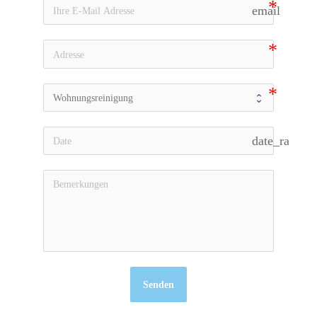
email
date_range
Senden